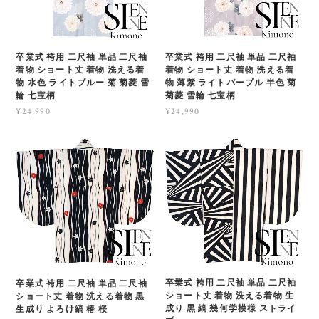
卒業式 袴用 二尺袖 単品 二尺袖
卒業式 袴用 二尺袖 単品 二尺袖
着物 ショート丈 着物 洗える着
着物 ショート丈 着物 洗える着
物 水色 ライトブルー 菊 菊菱 雪
物 薄紫 ライトパープル 半色 菊
輪 七宝柄
菊菱 雪輪 七宝柄
¥24,990
¥24,990
卒業式 袴用 二尺袖 単品 二尺袖
卒業式 袴用 二尺袖 単品 二尺袖
ショート丈 着物 洗える着物 生
ショート丈 着物 洗える着物 黒
成り 黒 縞 幾何学模様 ストライ
生成り よろけ縞 椿 桜