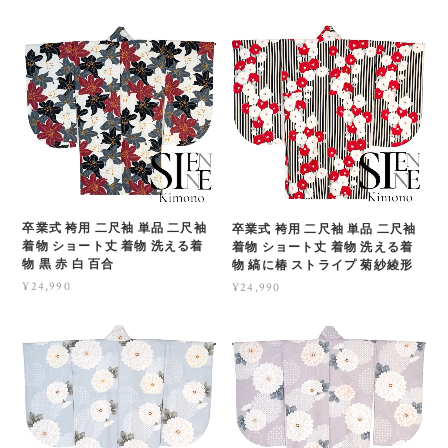
卒業式 袴用 二尺袖 単品 二尺袖
卒業式 袴用 二尺袖 単品 二尺袖
着物 ショート丈 着物 洗える着
着物 ショート丈 着物 洗える着
物 黒 赤 白 百合
物 縞に椿 ストライプ 菊紗綾形
¥24,990
¥24,990