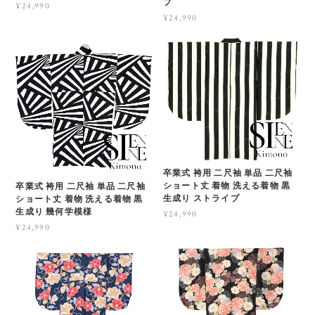
プ
¥24,990
¥24,990
卒業式 袴用 二尺袖 単品 二尺袖
ショート丈 着物 洗える着物 黒
卒業式 袴用 二尺袖 単品 二尺袖
生成り ストライプ
ショート丈 着物 洗える着物 黒
生成り 幾何学模様
¥24,990
¥24,990