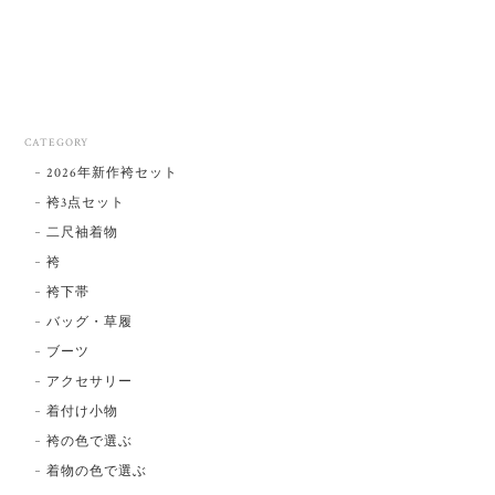
CATEGORY
2026年新作袴セット
袴3点セット
二尺袖着物
袴
袴下帯
バッグ・草履
ブーツ
アクセサリー
着付け小物
袴の色で選ぶ
着物の色で選ぶ