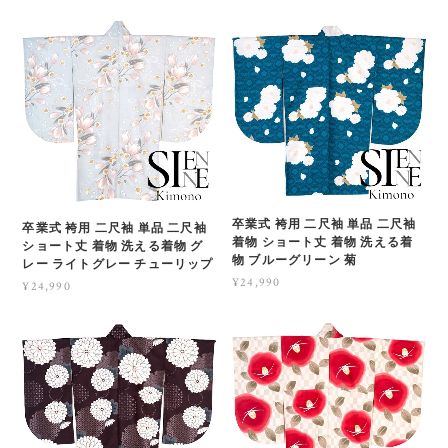
卒業式 袴用 二尺袖 単品 二尺袖
卒業式 袴用 二尺袖 単品 二尺袖
着物 ショート丈 着物 洗える着
ショート丈 着物 洗える着物 グ
物 ブルーグリーン 菊
レー ライトグレー チューリップ
¥24,990
¥24,990