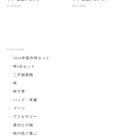
¥13,990
¥13,990
CATEGORY
2026年新作袴セット
袴3点セット
二尺袖着物
袴
袴下帯
バッグ・草履
ブーツ
アクセサリー
着付け小物
袴の色で選ぶ