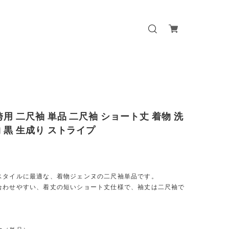
袴用 二尺袖 単品 二尺袖 ショート丈 着物 洗
 黒 生成り ストライプ
スタイルに最適な、着物ジェンヌの二尺袖単品です。
合わせやすい、着丈の短いショート丈仕様で、袖丈は二尺袖で
容