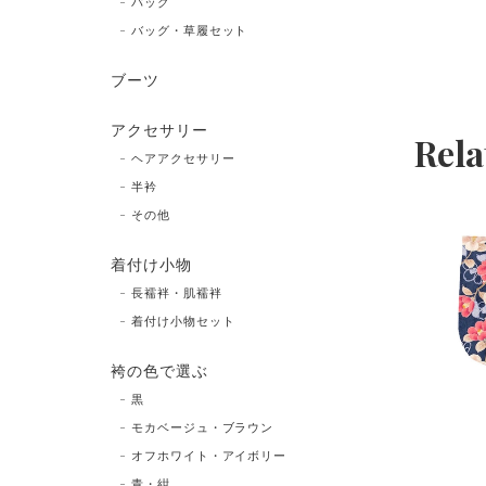
バッグ
バッグ・草履セット
ブーツ
アクセサリー
Rela
ヘアアクセサリー
半衿
その他
着付け小物
長襦袢・肌襦袢
着付け小物セット
袴の色で選ぶ
黒
モカベージュ・ブラウン
オフホワイト・アイボリー
青・紺