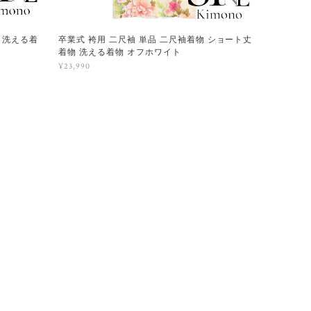
物 洗える着
卒業式 袴用 二尺袖 単品 二尺袖着物 ショート丈
着物 洗える着物 オフホワイト
¥23,990