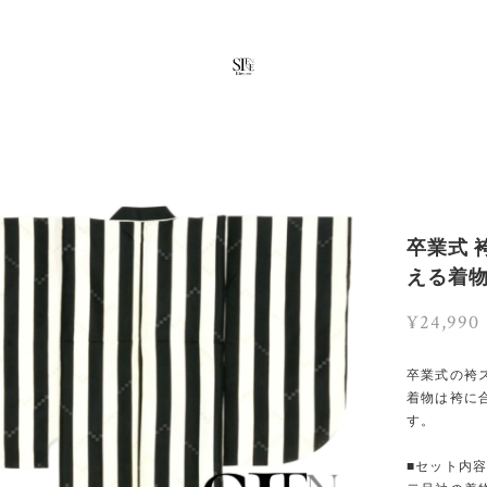
卒業式 
える着物
¥24,990
卒業式の袴
着物は袴に
す。
■セット内