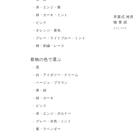
赤・エンジ・紫
緑・カーキ・ミント
卒業式 袴用
物 青 紺
ピンク
¥19,990
オレンジ・黄色
グレー・ライトブルー・ミント
柄・刺繍・レース
着物の色で選ぶ
黒
白・アイボリー・クリーム
ベージュ・ブラウン
青・紺
緑・カーキ
ピンク
赤・エンジ・ボルドー
グレー・水色・ミント
紫・ラベンダー