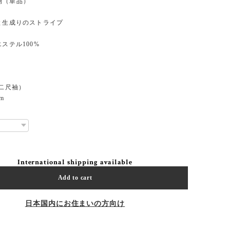
物（単品）
と生成りのストライプ
エステル100%
（二尺袖）
m
International shipping available
Add to cart
日本国内にお住まいの方向け