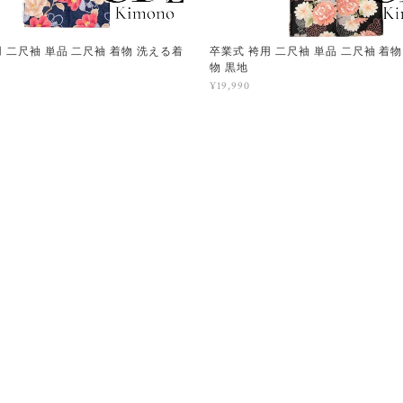
 二尺袖 単品 二尺袖 着物 洗える着
卒業式 袴用 二尺袖 単品 二尺袖 着
物 黒地
¥19,990