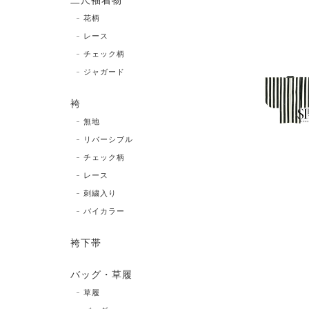
二尺袖着物
花柄
レース
チェック柄
ジャガード
袴
無地
リバーシブル
チェック柄
レース
刺繍入り
バイカラー
袴下帯
バッグ・草履
草履