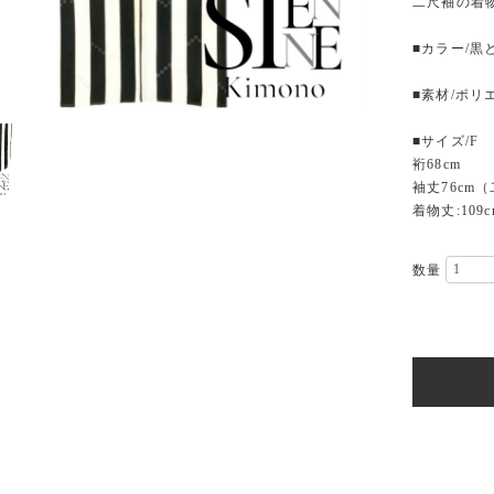
二尺袖の着
■カラー/黒
■素材/ポリ
■サイズ/F
裄68cm
袖丈76cm
着物丈:109c
数量