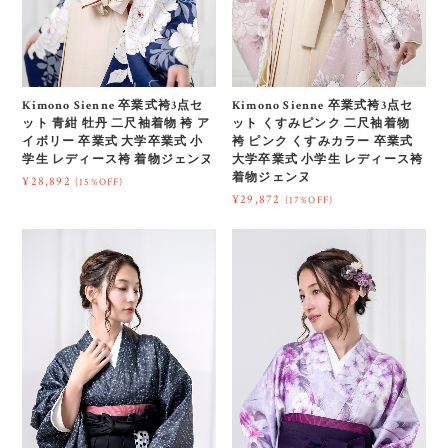
Kimono Sienne 卒業式袴3点セ
Kimono Sienne 卒業式袴3点セ
ット 青紺 牡丹 二尺袖着物 袴 ア
ット くすみピンク 二尺袖着物
イボリー 卒業式 大学卒業式 小
袴 ピンク くすみカラー 卒業式
学生 レディース袴 着物ジェンヌ
大学卒業式 小学生 レディース袴
着物ジェンヌ
¥28,892
(15%OFF)
¥29,872
(17%OFF)