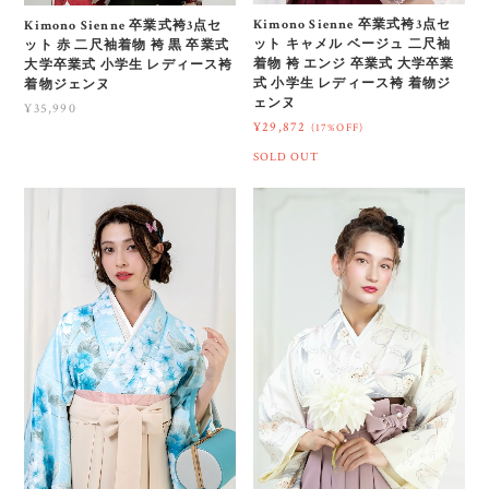
Kimono Sienne 卒業式袴3点セ
Kimono Sienne 卒業式袴3点セ
ット キャメル ベージュ 二尺袖
ット 赤 二尺袖着物 袴 黒 卒業式
着物 袴 エンジ 卒業式 大学卒業
大学卒業式 小学生 レディース袴
式 小学生 レディース袴 着物ジ
着物ジェンヌ
ェンヌ
¥35,990
¥29,872
(17%OFF)
SOLD OUT