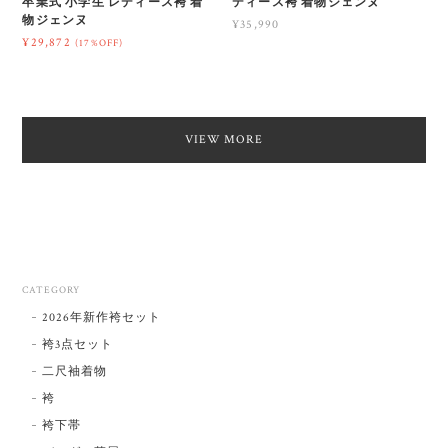
卒業式 小学生 レディース袴 着
ディース袴 着物ジェンヌ
物ジェンヌ
¥35,990
¥29,872
(17%OFF)
VIEW MORE
CATEGORY
2026年新作袴セット
袴3点セット
二尺袖着物
袴
袴下帯