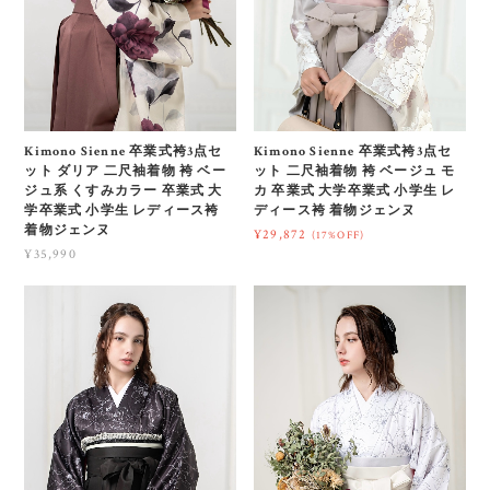
Kimono Sienne 卒業式袴3点セ
Kimono Sienne 卒業式袴3点セ
ット ダリア 二尺袖着物 袴 ベー
ット 二尺袖着物 袴 ベージュ モ
ジュ系 くすみカラー 卒業式 大
カ 卒業式 大学卒業式 小学生 レ
学卒業式 小学生 レディース袴
ディース袴 着物ジェンヌ
着物ジェンヌ
¥29,872
(17%OFF)
¥35,990