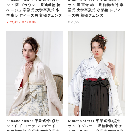
ット 菊 ブラウン 二尺袖着物 袴
ット 黒 百合 椿 二尺袖着物 袴 卒
ベージュ 卒業式 大学卒業式 小
業式 大学卒業式 小学生 レディ
学生 レディース袴 着物ジェンヌ
ース袴 着物ジェンヌ
¥29,872
¥35,990
(17%OFF)
Kimono Sienne 卒業式袴3点セ
Kimono Sienne 卒業式袴3点セ
ット 白 白コーデ ジャガード 二
ット 白 グレー 二尺袖着物 袴 チ