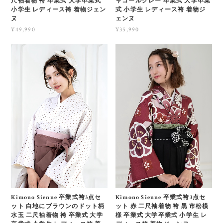
尺袖着物 袴 卒業式 大学卒業式
ャコールグレー 卒業式 大学卒業
小学生 レディース袴 着物ジェン
式 小学生 レディース袴 着物ジ
ヌ
ェンヌ
¥49,990
¥35,990
Kimono Sienne 卒業式袴3点セ
Kimono Sienne 卒業式袴3点セ
ット 白地にブラウンのドット柄
ット 赤 二尺袖着物 袴 黒 市松模
水玉 二尺袖着物 袴 卒業式 大学
様 卒業式 大学卒業式 小学生 レ