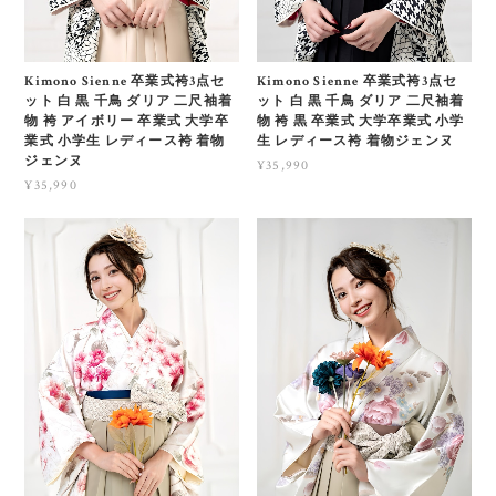
Kimono Sienne 卒業式袴3点セ
Kimono Sienne 卒業式袴3点セ
ット 白 黒 千鳥 ダリア 二尺袖着
ット 白 黒 千鳥 ダリア 二尺袖着
物 袴 アイボリー 卒業式 大学卒
物 袴 黒 卒業式 大学卒業式 小学
業式 小学生 レディース袴 着物
生 レディース袴 着物ジェンヌ
ジェンヌ
¥35,990
¥35,990