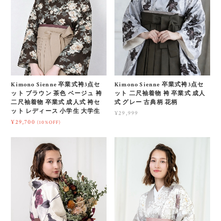
Kimono Sienne 卒業式袴3点セ
Kimono Sienne 卒業式袴3点セ
ット ブラウン 茶色 ベージュ 袴
ット 二尺袖着物 袴 卒業式 成人
二尺袖着物 卒業式 成人式 袴セ
式 グレー 古典柄 花柄
ット レディース 小学生 大学生
¥29,999
¥29,700
(10%OFF)