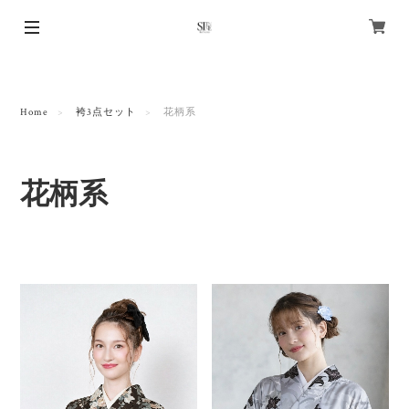
Home
袴3点セット
花柄系
花柄系