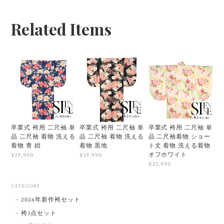
Related Items
卒業式 袴用 二尺袖 単
卒業式 袴用 二尺袖 単
卒業式 袴用 二尺袖 単
品 二尺袖 着物 洗える
品 二尺袖 着物 洗える
品 二尺袖着物 ショー
着物 青 紺
着物 黒地
ト丈 着物 洗える着物
オフホワイト
¥19,990
¥19,990
¥23,990
CATEGORY
2026年新作袴セット
袴3点セット