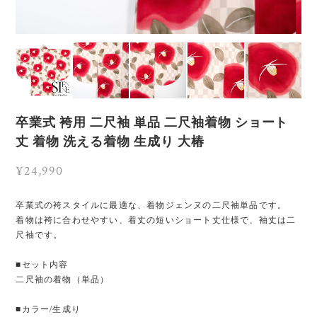
卒業式 袴用 二尺袖 単品 二尺袖着物 ショート
丈 着物 洗える着物 生成り 大椿
¥24,990
卒業式の袴スタイルに最適な、着物ジェンヌの二尺袖単品です。
着物は袴に合わせやすい、着丈の短いショート丈仕様で、袖丈は二
尺袖です。
■セット内容
二尺袖の着物（単品）
■カラー/生成り