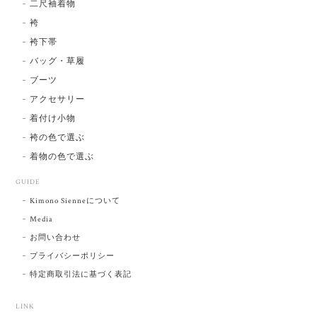
二尺袖着物
袴
袴下帯
バッグ・草履
ブーツ
アクセサリー
着付け小物
袴の色で選ぶ
着物の色で選ぶ
GUIDE
Kimono Sienneについて
Media
お問い合わせ
プライバシーポリシー
特定商取引法に基づく表記
LINK