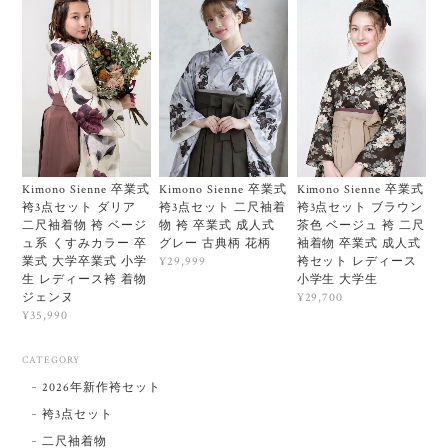
Kimono Sienne 卒業式
Kimono Sienne 卒業式
Kimono Sienne 卒業式
袴3点セット ダリア
袴3点セット 二尺袖着
袴3点セット ブラウン
二尺袖着物 袴 ベージ
物 袴 卒業式 成人式
茶色 ベージュ 袴 二尺
ュ系 くすみカラー 卒
グレー 古典柄 花柄
袖着物 卒業式 成人式
業式 大学卒業式 小学
袴セット レディース
¥29,999
生 レディース袴 着物
小学生 大学生
ジェンヌ
¥29,700
¥35,990
CATEGORY
2026年新作袴セット
袴3点セット
二尺袖着物