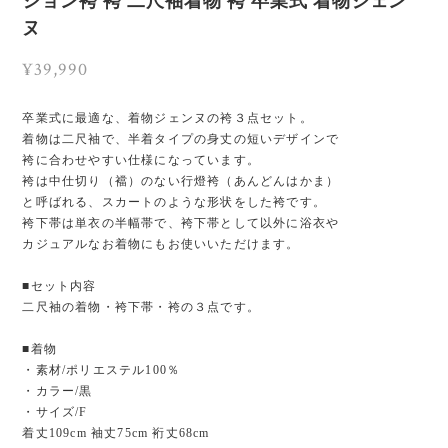
ション袴 袴 二尺袖着物 袴 卒業式 着物ジェン
ヌ
¥39,990
卒業式に最適な、着物ジェンヌの袴３点セット。
着物は二尺袖で、半着タイプの身丈の短いデザインで
袴に合わせやすい仕様になっています。
袴は中仕切り（襠）のない行燈袴（あんどんはかま）
と呼ばれる、スカートのような形状をした袴です。
袴下帯は単衣の半幅帯で、袴下帯として以外に浴衣や
カジュアルなお着物にもお使いいただけます。
■セット内容
二尺袖の着物・袴下帯・袴の３点です。
■着物
・素材/ポリエステル100％
・カラー/黒
・サイズ/F
着丈109cm 袖丈75cm 裄丈68cm