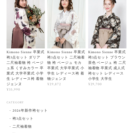
Kimono Sienne 卒業式
Kimono Sienne 卒業式
Kimono Sienne 卒業式
袴3点セット ダリア
袴3点セット 二尺袖着
袴3点セット ブラウン
二尺袖着物 袴 ベージ
物 袴 ベージュ モカ
茶色 ベージュ 袴 二尺
ュ系 くすみカラー 卒
卒業式 大学卒業式 小
袖着物 卒業式 成人式
業式 大学卒業式 小学
学生 レディース袴 着
袴セット レディース
生 レディース袴 着物
物ジェンヌ
小学生 大学生
ジェンヌ
¥29,872
¥29,700
¥35,990
CATEGORY
2026年新作袴セット
袴3点セット
二尺袖着物