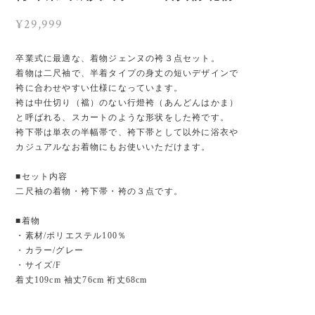
¥29,999
卒業式に最適な、着物ジェンヌの袴３点セット。
着物は二尺袖で、半着タイプの身丈の短いデザインで
袴に合わせやすい仕様になっています。
袴は中仕切り（襠）のない行燈袴（あんどんはかま）
と呼ばれる、スカートのような形状をした袴です。
袴下帯は単衣の半幅帯で、袴下帯として以外に浴衣や
カジュアルなお着物にもお使いいただけます。
■セット内容
二尺袖の着物・袴下帯・袴の３点です。
■着物
・素材/ポリエステル100％
・カラー/グレー
・サイズ/F
着丈109cm 袖丈76cm 裄丈68cm