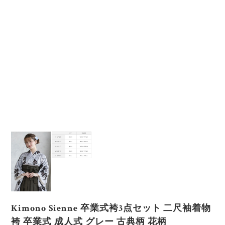
Kimono Sienne 卒業式袴3点セット 二尺袖着物
袴 卒業式 成人式 グレー 古典柄 花柄