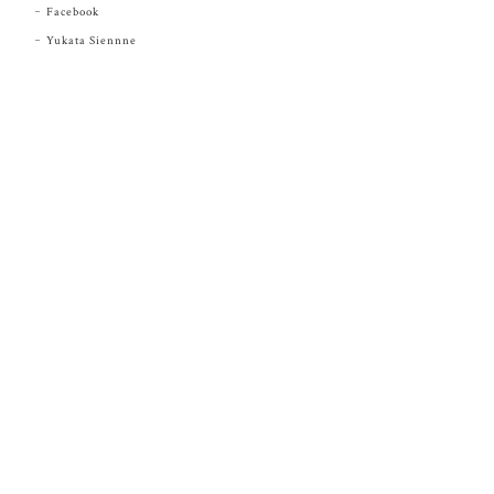
Facebook
Yukata Siennne