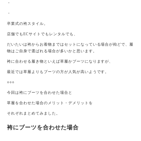
・
・
卒業式の袴スタイル。
店舗でもECサイトでもレンタルでも、
だいたいは袴からお着物まではセットになっている場合が殆どで、
履
物はご自身で選ばれる場合が
多いかと思います。
袴に合わせる履き物といえば
草履かブーツになりますが、
最近では草履よりもブーツの方が
人気が高いようです。
○○○
今回は袴にブーツを合わせた場合と
草履を合わせた場合のメリット・デメリットを
それぞれまとめてみました。
袴にブーツを合わせた場合