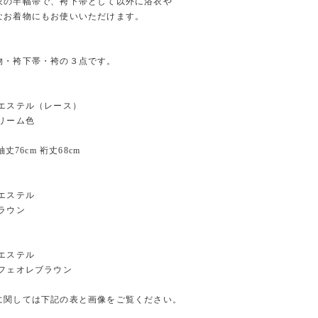
衣の半幅帯で、袴下帯として以外に浴衣や
なお着物にもお使いいただけます。
容
物・袴下帯・袴の３点です。
リエステル（レース）
リーム色
袖丈76cm 裄丈68cm
エステル
ラウン
エステル
カフェオレブラウン
に関しては下記の表と画像をご覧ください。