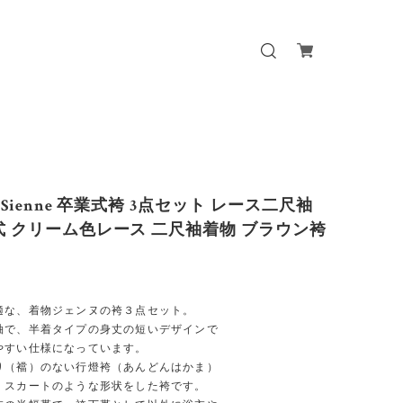
o Sienne 卒業式袴 3点セット レース二尺袖
式 クリーム色レース 二尺袖着物 ブラウン袴
適な、着物ジェンヌの袴３点セット。
袖で、半着タイプの身丈の短いデザインで
やすい仕様になっています。
り（襠）のない行燈袴（あんどんはかま）
、スカートのような形状をした袴です。