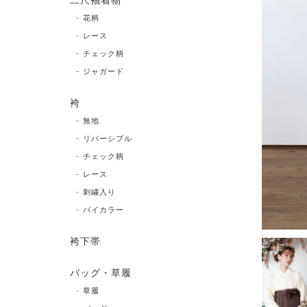
二尺袖着物
花柄
レース
チェック柄
ジャガード
袴
無地
リバーシブル
チェック柄
レース
刺繍入り
バイカラー
袴下帯
バッグ・草履
草履