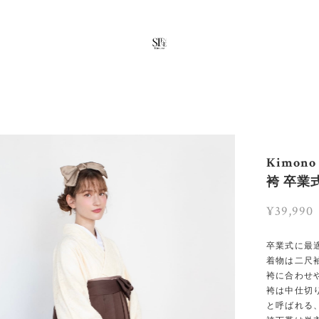
Kimon
袴 卒業
¥39,990
卒業式に最
着物は二尺
袴に合わせ
袴は中仕切
と呼ばれる