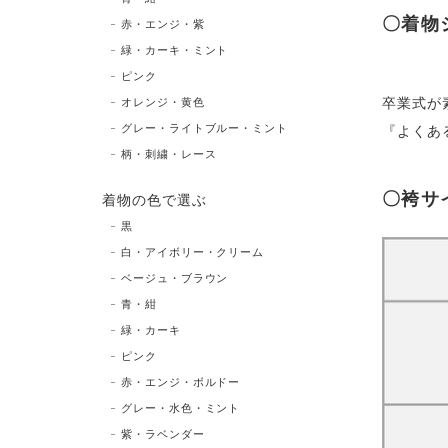
〇着物
赤・エンジ・紫
緑・カーキ・ミント
ピンク
卒業式が
オレンジ・黄色
グレー・ライトブルー・ミント
『よくあ
柄・刺繍・レース
〇袴サ
着物の色で選ぶ
黒
白・アイボリー・クリーム
ベージュ・ブラウン
青・紺
緑・カーキ
ピンク
赤・エンジ・ボルドー
グレー・水色・ミント
紫・ラベンダー