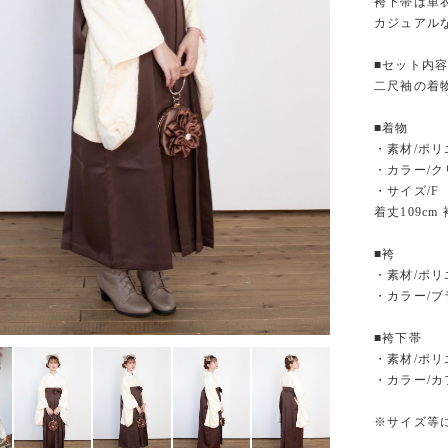
袴下帯は単
カジュアル
■セット内
二尺袖の着
■着物
・素材/ポ
・カラー/ク
・サイズ/F
着丈109cm 
■袴
・素材/ポリ
・カラー/ブ
■袴下帯
・素材/ポリ
・カラー/
※サイズ等