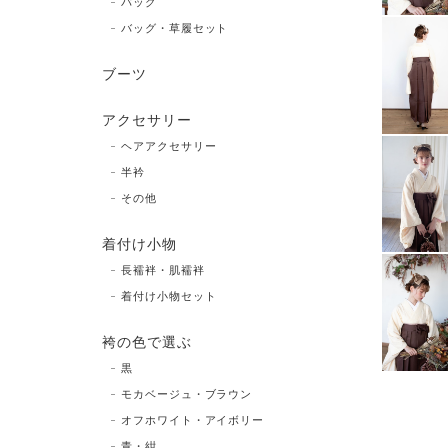
バッグ
バッグ・草履セット
ブーツ
アクセサリー
ヘアアクセサリー
半衿
その他
着付け小物
長襦袢・肌襦袢
着付け小物セット
袴の色で選ぶ
黒
モカベージュ・ブラウン
オフホワイト・アイボリー
青・紺