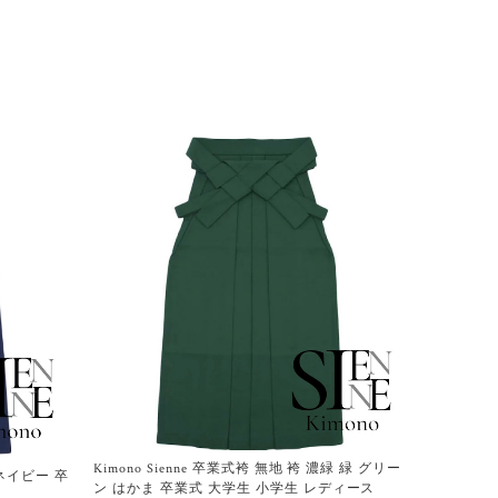
Kimono Sienne 卒業式袴 無地 袴 濃緑 緑 グリー
紺 ネイビー 卒
ン はかま 卒業式 大学生 小学生 レディース