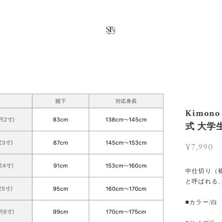
Kimon
式 大学
¥7,990
中仕切り（
と呼ばれる
■カラー/白