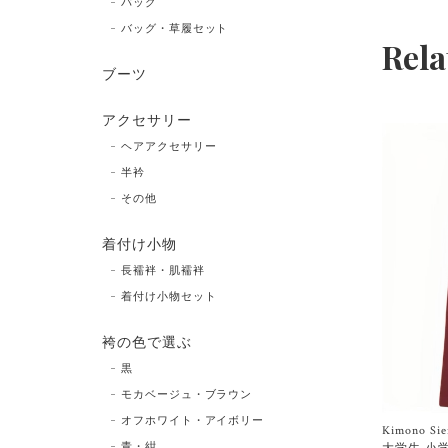
バッグ
バッグ・草履セット
Rela
ブーツ
アクセサリー
ヘアアクセサリー
半衿
その他
着付け小物
長襦袢・肌襦袢
着付け小物セット
袴の色で選ぶ
黒
モカベージュ・ブラウン
オフホワイト・アイボリー
Kimono 
青・紺