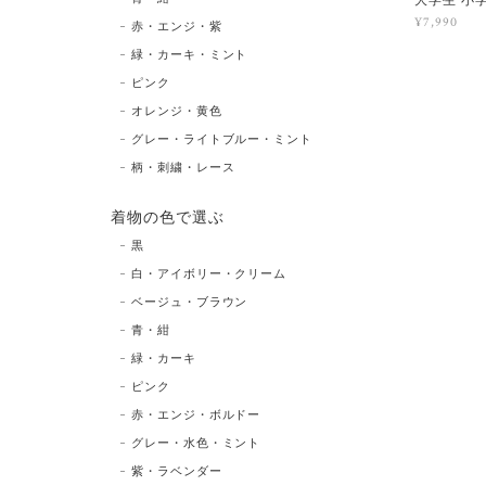
大学生 小
¥7,990
赤・エンジ・紫
緑・カーキ・ミント
ピンク
オレンジ・黄色
グレー・ライトブルー・ミント
柄・刺繍・レース
着物の色で選ぶ
黒
白・アイボリー・クリーム
ベージュ・ブラウン
青・紺
緑・カーキ
ピンク
赤・エンジ・ボルドー
グレー・水色・ミント
紫・ラベンダー