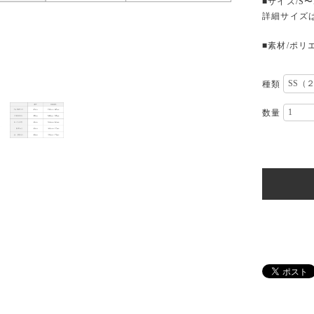
■サイズ/S〜
詳細サイズ
■素材/ポリ
種類
数量