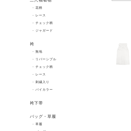
二尺袖着物
花柄
レース
チェック柄
ジャガード
袴
無地
リバーシブル
チェック柄
レース
刺繍入り
バイカラー
袴下帯
バッグ・草履
草履