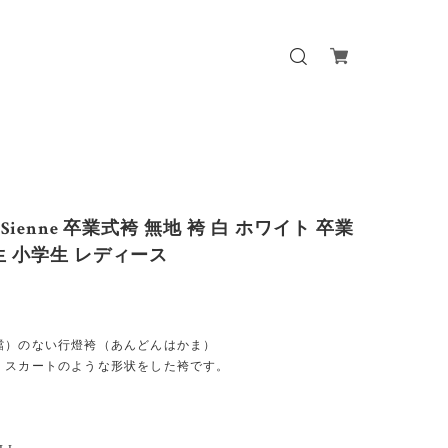
o Sienne 卒業式袴 無地 袴 白 ホワイト 卒業
生 小学生 レディース
襠）のない行燈袴（あんどんはかま）
、スカートのような形状をした袴です。